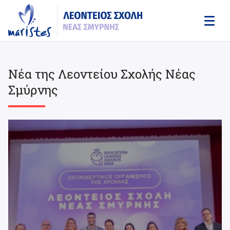
Skip
to
main
content
Νέα της Λεοντείου Σχολής Νέας
Σμύρνης