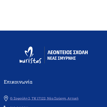
Επικοινωνία
Θ. Σοφούλη 2, ΤΚ 17122, Νέα Σμύρνη, Αττική