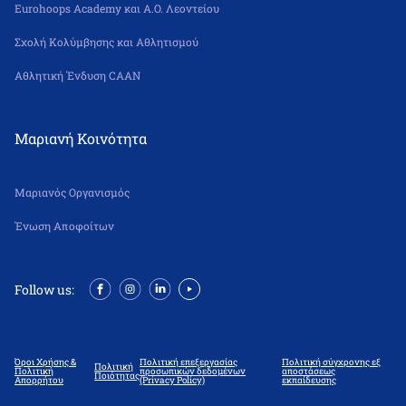
Eurohoops Academy και Α.Ο. Λεοντείου
Σχολή Κολύμβησης και Αθλητισμού
Αθλητική Ένδυση CAAN
Μαριανή Κοινότητα
Μαριανός Οργανισμός
Ένωση Αποφοίτων
Follow us:
Όροι Χρήσης &
Πολιτική επεξεργασίας
Πολιτική σύγχρονης εξ
Πολιτική
Πολιτική
προσωπικών δεδομένων
αποστάσεως
Ποιότητας
Απορρήτου
(Privacy Policy)
εκπαίδευσης