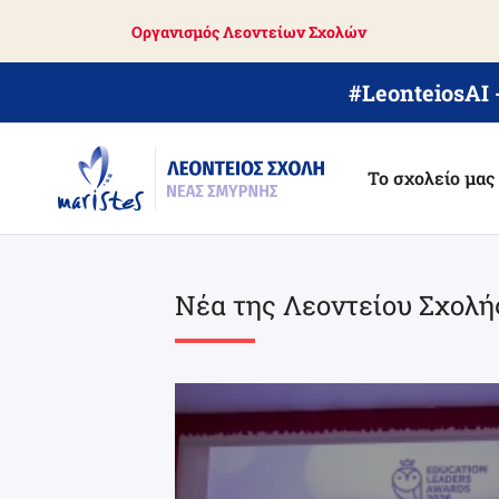
Skip
Οργανισμός Λεοντείων Σχολών
to
main
content
#LeonteiosAI
Το σχολείο μας
Νέα της Λεοντείου Σχολή