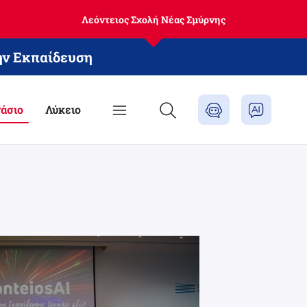
Λεόντειος Σχολή Νέας Σμύρνης
ην Εκπαίδευση
άσιο
Λύκειο