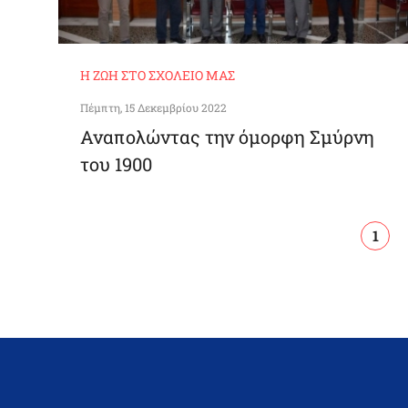
Η ΖΩΉ ΣΤΟ ΣΧΟΛΕΊΟ ΜΑΣ
Πέμπτη, 15 Δεκεμβρίου 2022
Αναπολώντας την όμορφη Σμύρνη
του 1900
Pagination
Curr
1
page