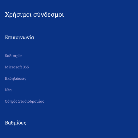
Fax: 210 2515049
Χρήσιμοι σύνδεσμοι
nipiagogeiolsa@leonteiosedu.gr
Δε – Πα 6.30 π.μ. – 5.30 μ.μ.
Επικοινωνία
SoSimple
Microsoft 365
Εκδηλώσεις
Νέα
Οδηγός Σταδιοδρομίας
Βαθμίδες