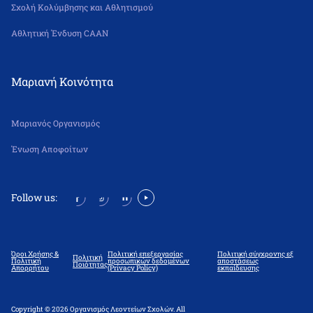
Σχολή Κολύμβησης και Αθλητισμού
Αθλητική Ένδυση CAAN
Μαριανή Κοινότητα
Μαριανός Οργανισμός
Ένωση Αποφοίτων
Follow us:
Όροι Χρήσης &
Πολιτική επεξεργασίας
Πολιτική σύγχρονης εξ
Πολιτική
Πολιτική
προσωπικών δεδομένων
αποστάσεως
Ποιότητας
Απορρήτου
(Privacy Policy)
εκπαίδευσης
Copyright © 2026 Οργανισμός Λεοντείων Σχολών. All