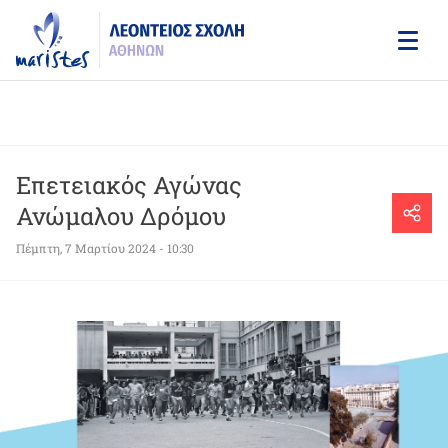
Skip
to
main
content
Επετειακός Αγώνας
Ανώμαλου Δρόμου
Πέμπτη, 7 Μαρτίου 2024 - 10:30