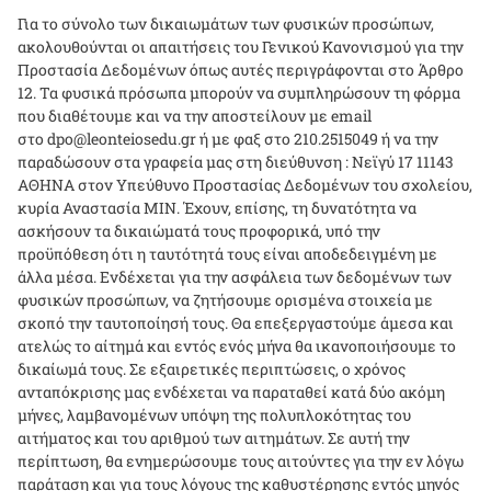
Για το σύνολο των δικαιωμάτων των φυσικών προσώπων,
ακολουθούνται οι απαιτήσεις του Γενικού Κανονισμού για την
Προστασία Δεδομένων όπως αυτές περιγράφονται στο Άρθρο
12. Τα φυσικά πρόσωπα μπορούν να συμπληρώσουν τη φόρμα
που διαθέτουμε και να την αποστείλουν με email
στο
dpo
@
leonteiosedu
.
gr
ή με φαξ στο 210.2515049 ή να την
παραδώσουν στα γραφεία μας στη διεύθυνση : Νεϊγύ 17 11143
ΑΘΗΝΑ στον Υπεύθυνο Προστασίας Δεδομένων του σχολείου,
κυρία Αναστασία ΜΙΝ. Έχουν, επίσης, τη δυνατότητα να
ασκήσουν τα δικαιώματά τους προφορικά, υπό την
προϋπόθεση ότι η ταυτότητά τους είναι αποδεδειγμένη με
άλλα μέσα. Ενδέχεται για την ασφάλεια των δεδομένων των
φυσικών προσώπων, να ζητήσουμε ορισμένα στοιχεία με
σκοπό την ταυτοποίησή τους. Θα επεξεργαστούμε άμεσα και
ατελώς το αίτημά και εντός ενός μήνα θα ικανοποιήσουμε το
δικαίωμά τους. Σε εξαιρετικές περιπτώσεις, ο χρόνος
ανταπόκρισης μας ενδέχεται να παραταθεί κατά δύο ακόμη
μήνες, λαμβανομένων υπόψη της πολυπλοκότητας του
αιτήματος και του αριθμού των αιτημάτων. Σε αυτή την
περίπτωση, θα ενημερώσουμε τους αιτούντες για την εν λόγω
παράταση και για τους λόγους της καθυστέρησης εντός μηνός