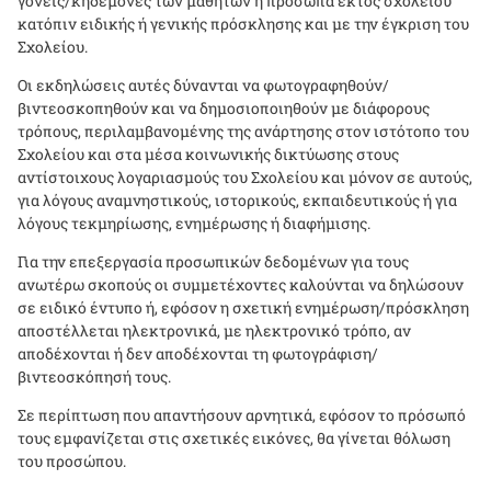
γονείς/κηδεμόνες των μαθητών ή πρόσωπα εκτός σχολείου
κατόπιν ειδικής ή γενικής πρόσκλησης και με την έγκριση του
Σχολείου.
Οι εκδηλώσεις αυτές δύνανται να φωτογραφηθούν/
βιντεοσκοπηθούν και να δημοσιοποιηθούν με διάφορους
τρόπους, περιλαμβανομένης της ανάρτησης στον ιστότοπο του
Σχολείου και στα μέσα κοινωνικής δικτύωσης στους
αντίστοιχους λογαριασμούς του Σχολείου και μόνον σε αυτούς,
για λόγους αναμνηστικούς, ιστορικούς, εκπαιδευτικούς ή για
λόγους τεκμηρίωσης, ενημέρωσης ή διαφήμισης.
Για την επεξεργασία προσωπικών δεδομένων για τους
ανωτέρω σκοπούς οι συμμετέχοντες καλούνται να δηλώσουν
σε ειδικό έντυπο ή, εφόσον η σχετική ενημέρωση/πρόσκληση
αποστέλλεται ηλεκτρονικά, με ηλεκτρονικό τρόπο, αν
αποδέχονται ή δεν αποδέχονται τη φωτογράφιση/
βιντεοσκόπησή τους.
Σε περίπτωση που απαντήσουν αρνητικά, εφόσον το πρόσωπό
τους εμφανίζεται στις σχετικές εικόνες, θα γίνεται θόλωση
του προσώπου.