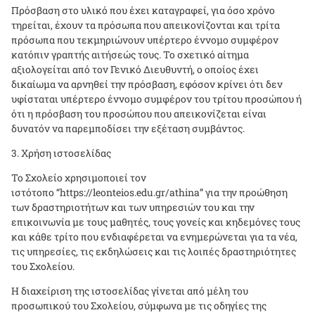
Πρόσβαση στο υλικό που έχει καταγραφεί, για όσο χρόνο
τηρείται, έχουν τα πρόσωπα που απεικονίζονται και τρίτα
πρόσωπα που τεκμηριώνουν υπέρτερο έννομο συμφέρον
κατόπιν γραπτής αιτήσεώς τους. Το σχετικό αίτημα
αξιολογείται από τον Γενικό Διευθυντή, ο οποίος έχει
δικαίωμα να αρνηθεί την πρόσβαση, εφόσον κρίνει ότι δεν
υφίσταται υπέρτερο έννομο συμφέρον του τρίτου προσώπου ή
ότι η πρόσβαση του προσώπου που απεικονίζεται είναι
δυνατόν να παρεμποδίσει την εξέταση συμβάντος.
Χρήση ιστοσελίδας
Το Σχολείο χρησιμοποιεί τον
ιστότοπο “
https
://
leonteios
.
edu
.
gr
/
athina
” για την προώθηση
των δραστηριοτήτων και των υπηρεσιών του και την
επικοινωνία με τους μαθητές, τους γονείς και κηδεμόνες τους
και κάθε τρίτο που ενδιαφέρεται να ενημερώνεται για τα νέα,
τις υπηρεσίες, τις εκδηλώσεις και τις λοιπές δραστηριότητες
του Σχολείου.
Η διαχείριση της ιστοσελίδας γίνεται από μέλη του
προσωπικού του Σχολείου, σύμφωνα με τις οδηγίες της