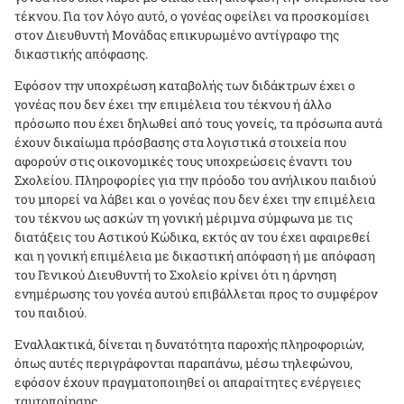
τέκνου. Για τον λόγο αυτό, ο γονέας οφείλει να προσκομίσει
στον Διευθυντή Μονάδας επικυρωμένο αντίγραφο της
δικαστικής απόφασης.
Εφόσον την υποχρέωση καταβολής των διδάκτρων έχει ο
γονέας που δεν έχει την επιμέλεια του τέκνου ή άλλο
πρόσωπο που έχει δηλωθεί από τους γονείς, τα πρόσωπα αυτά
έχουν δικαίωμα πρόσβασης στα λογιστικά στοιχεία που
αφορούν στις οικονομικές τους υποχρεώσεις έναντι του
Σχολείου. Πληροφορίες για την πρόοδο του ανήλικου παιδιού
του μπορεί να λάβει και ο γονέας που δεν έχει την επιμέλεια
του τέκνου ως ασκών τη γονική μέριμνα σύμφωνα με τις
διατάξεις του Αστικού Κώδικα, εκτός αν του έχει αφαιρεθεί
και η γονική επιμέλεια με δικαστική απόφαση ή με απόφαση
του Γενικού Διευθυντή το Σχολείο κρίνει ότι η άρνηση
ενημέρωσης του γονέα αυτού επιβάλλεται προς το συμφέρον
του παιδιού.
Εναλλακτικά, δίνεται η δυνατότητα παροχής πληροφοριών,
όπως αυτές περιγράφονται παραπάνω, μέσω τηλεφώνου,
εφόσον έχουν πραγματοποιηθεί οι απαραίτητες ενέργειες
ταυτοποίησης.