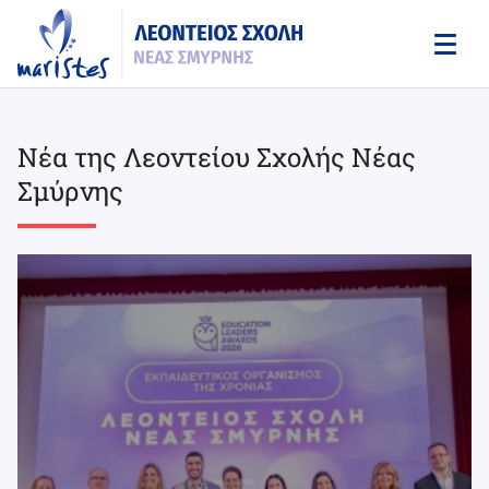
Skip
to
main
content
Νέα της Λεοντείου Σχολής Νέας
Σμύρνης