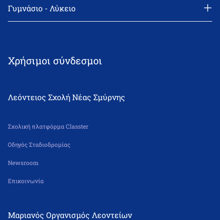
Τηλέφωνο: 210-9418011
Γυμνάσιο - Λύκειο
email: info@leonteiosns.gr
Διεύθυνση: Θεμιστοκλή Σοφούλη 2, 171 22 Νέα Σμύρνη
Τηλέφωνο: 210-9418011
email: info@leonteiosns.gr
Χρήσιμοι σύνδεσμοι
Λεόντειος Σχολή Νέας Σμύρνης
Σχολική πλατφόρμα Classter
Οδηγός Σταδιοδρομίας
Newsroom
Επικοινωνία
Μαριανός Οργανισμός Λεοντείων