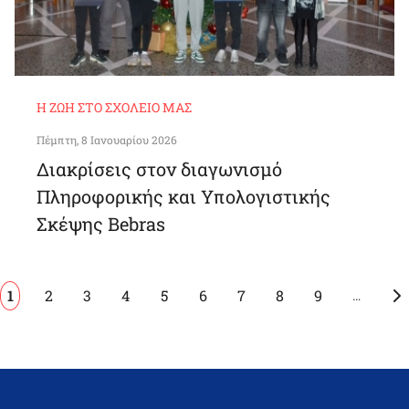
Η ΖΩΉ ΣΤΟ ΣΧΟΛΕΊΟ ΜΑΣ
Πέμπτη, 8 Ιανουαρίου 2026
Διακρίσεις στον διαγωνισμό
Πληροφορικής και Υπολογιστικής
Σκέψης Bebras
Pagination
Current
1
Page
2
Page
3
Page
4
Page
5
Page
6
Page
7
Page
8
Page
9
…
page