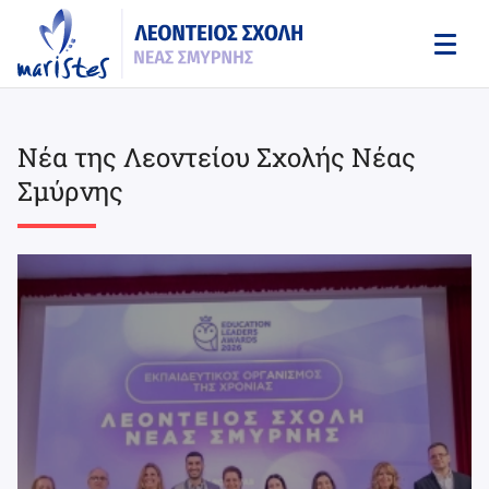
Skip
to
main
content
Νέα της Λεοντείου Σχολής Νέας
Σμύρνης