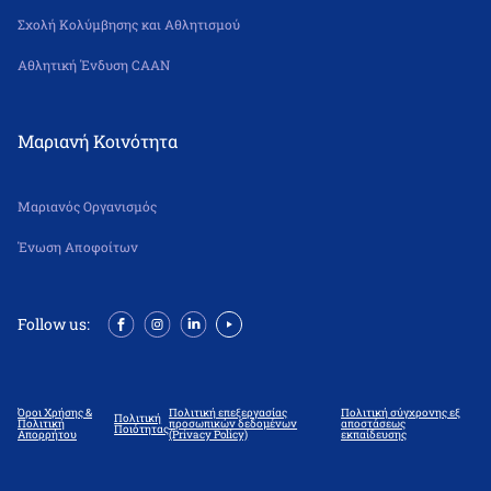
Σχολή Κολύμβησης και Αθλητισμού
Αθλητική Ένδυση CAAN
Μαριανή Κοινότητα
Μαριανός Οργανισμός
Ένωση Αποφοίτων
Follow us:
Όροι Χρήσης &
Πολιτική επεξεργασίας
Πολιτική σύγχρονης εξ
Πολιτική
Πολιτική
προσωπικών δεδομένων
αποστάσεως
Ποιότητας
Απορρήτου
(Privacy Policy)
εκπαίδευσης