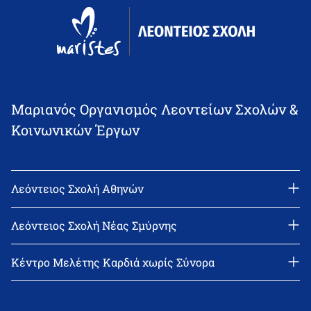
Μαριανός Οργανισμός Λεοντείων Σχολών &
Κοινωνικών Έργων
Λεόντειος Σχολή Αθηνών
Διεύθυνση: Νεϊγύ 17, 111 43 Αθήνα
Τηλέφωνο: 210-2522402
Λεόντειος Σχολή Νέας Σμύρνης
email: l_leonin@leonteiosedu.gr
Διεύθυνση: Θεμιστοκλή Σοφούλη 2, 171 22 Νέα Σμύρνη
Τηλέφωνο: 210-9418011
Κέντρο Μελέτης Καρδιά χωρίς Σύνορα
email: info@leonteiosns.gr