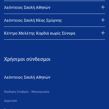
Λεόντειος Σχολή Αθηνών
Διεύθυνση: Νεϊγύ 17, 111 43 Αθήνα
Τηλέφωνο: 210-2522402
Λεόντειος Σχολή Νέας Σμύρνης
email: l_leonin@leonteiosedu.gr
Διεύθυνση: Θεμιστοκλή Σοφούλη 2, 171 22 Νέα Σμύρνη
Τηλέφωνο: 210-9418011
Κέντρο Μελέτης Καρδιά χωρίς Σύνορα
email: info@leonteiosns.gr
Χρήσιμοι σύνδεσμοι
Λεόντειος Σχολή Αθηνών
Παιδικός Σταθμός - Νηπιαγωγείο
Δημοτικό