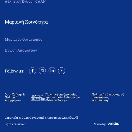
Αθλητική Ένδυση CAAN
Μαριανή Κοινότητα
Μαριανός Οργανισμός
Ένωση Αποφοίτων
Follow us:
Όροι Χρήσης &
Πολιτική επεξεργασίας
Πολιτική σύγχρονης εξ
Πολιτική
Πολιτική
προσωπικών δεδομένων
αποστάσεως
Ποιότητας
Απορρήτου
(Privacy Policy)
εκπαίδευσης
Copyright © 2026 Οργανισμός Λεοντείων Σχολών. All
rights reserved.
Made by