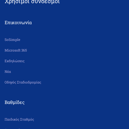
Χρήσιμοι σύνδεσμοι
nipiagogeiolsa@leonteiosedu.gr
Δε – Πα 6.30 π.μ. – 5.30 μ.μ.
Επικοινωνία
SoSimple
Microsoft 365
Εκδηλώσεις
Νέα
Οδηγός Σταδιοδρομίας
Βαθμίδες
Παιδικός Σταθμός