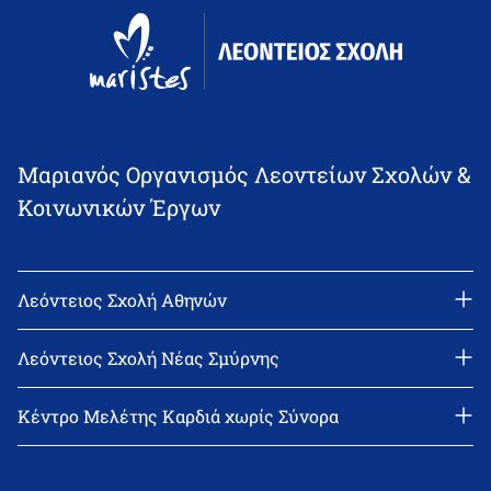
Μαριανός Οργανισμός Λεοντείων Σχολών &
Κοινωνικών Έργων
Λεόντειος Σχολή Αθηνών
Διεύθυνση: Νεϊγύ 17, 111 43 Αθήνα
Τηλέφωνο: 210-2522402
Λεόντειος Σχολή Νέας Σμύρνης
email: l_leonin@leonteiosedu.gr
Διεύθυνση: Θεμιστοκλή Σοφούλη 2, 171 22 Νέα Σμύρνη
Τηλέφωνο: 210-9418011
Κέντρο Μελέτης Καρδιά χωρίς Σύνορα
email: info@leonteiosns.gr