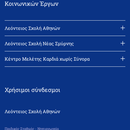
Κοινωνικών Έργων
Λεόντειος Σχολή Αθηνών
Διεύθυνση: Νεϊγύ 17, 111 43 Αθήνα
Τηλέφωνο: 210-2522402
Λεόντειος Σχολή Νέας Σμύρνης
email: l_leonin@leonteiosedu.gr
Διεύθυνση: Θεμιστοκλή Σοφούλη 2, 171 22 Νέα Σμύρνη
Τηλέφωνο: 210-9418011
Κέντρο Μελέτης Καρδιά χωρίς Σύνορα
email: info@leonteiosns.gr
Χρήσιμοι σύνδεσμοι
Λεόντειος Σχολή Αθηνών
Παιδικός Σταθμός - Νηπιαγωγείο