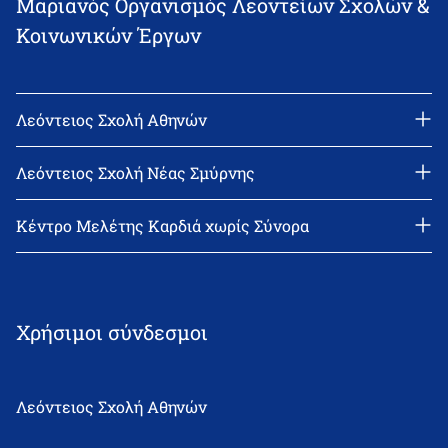
Μαριανός Οργανισμός Λεοντείων Σχολών &
Κοινωνικών Έργων
Λεόντειος Σχολή Αθηνών
Διεύθυνση: Νεϊγύ 17, 111 43 Αθήνα
Τηλέφωνο: 210-2522402
Λεόντειος Σχολή Νέας Σμύρνης
email: l_leonin@leonteiosedu.gr
Διεύθυνση: Θεμιστοκλή Σοφούλη 2, 171 22 Νέα Σμύρνη
Τηλέφωνο: 210-9418011
Κέντρο Μελέτης Καρδιά χωρίς Σύνορα
email: info@leonteiosns.gr
Χρήσιμοι σύνδεσμοι
Λεόντειος Σχολή Αθηνών