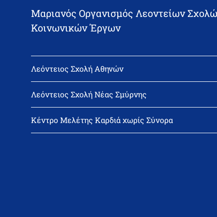
Μαριανός Οργανισμός Λεοντείων Σχολώ
Κοινωνικών Έργων
Λεόντειος Σχολή Αθηνών
Διεύθυνση: Νεϊγύ 17, 111 43 Αθήνα
Τηλέφωνο: 210-2522402
Λεόντειος Σχολή Νέας Σμύρνης
email: l_leonin@leonteiosedu.gr
Διεύθυνση: Θεμιστοκλή Σοφούλη 2, 171 22 Νέα Σμύρνη
Τηλέφωνο: 210-9418011
Κέντρο Μελέτης Καρδιά χωρίς Σύνορα
email: info@leonteiosns.gr