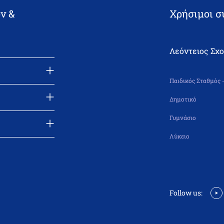
ν &
Χρήσιμοι σ
Λεόντειος Σχ
Παιδικός Σταθμός 
Δημοτικό
Γυμνάσιο
Λύκειο
Follow us: