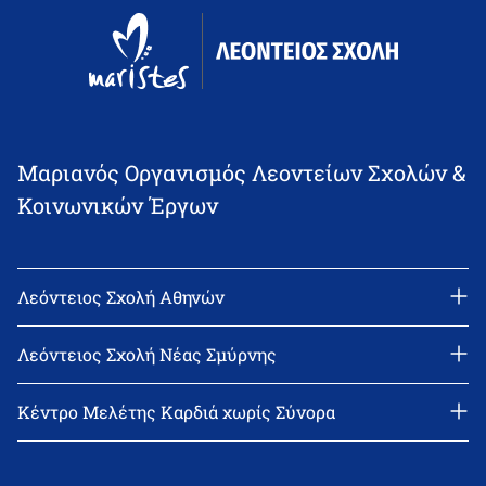
Μαριανός Οργανισμός Λεοντείων Σχολών &
Κοινωνικών Έργων
Λεόντειος Σχολή Αθηνών
Διεύθυνση: Νεϊγύ 17, 111 43 Αθήνα
Τηλέφωνο: 210-2522402
Λεόντειος Σχολή Νέας Σμύρνης
email: l_leonin@leonteiosedu.gr
Διεύθυνση: Θεμιστοκλή Σοφούλη 2, 171 22 Νέα Σμύρνη
Τηλέφωνο: 210-9418011
Κέντρο Μελέτης Καρδιά χωρίς Σύνορα
email: info@leonteiosns.gr