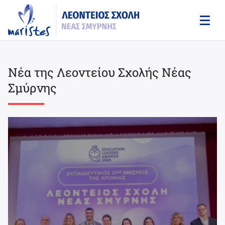
Skip
to
main
content
Νέα της Λεοντείου Σχολής Νέας
Σμύρνης