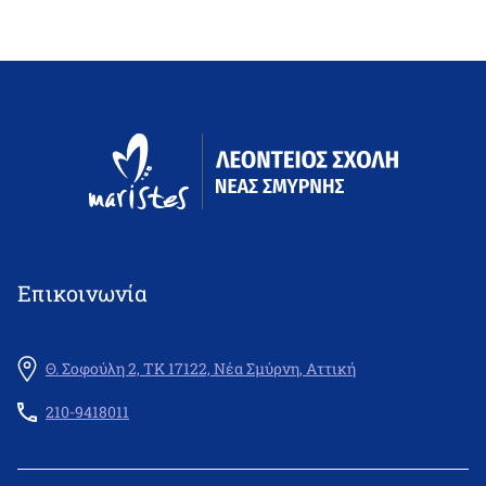
Επικοινωνία
Θ. Σοφούλη 2, ΤΚ 17122, Νέα Σμύρνη, Αττική
210-9418011