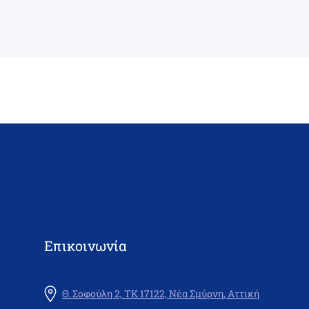
Επικοινωνία
Θ. Σοφούλη 2, ΤΚ 17122, Νέα Σμύρνη, Αττική