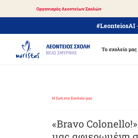
Skip
Οργανισμός Λεοντείων Σχολών
to
main
content
#LeonteiosAI
Το σχολείο μας
Η ζωή στο Σχολείο μας
«Bravo Colonello!
μας αφιερωμένη σ