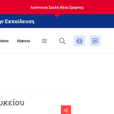
Λεόντειος Σχολή Νέας Σμύρνης
ην Εκπαίδευση
άσιο
Λύκειο
Λυκείου