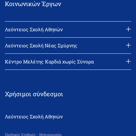
Κοινωνικών Έργων
Λεόντειος Σχολή Αθηνών
Διεύθυνση: Νεϊγύ 17, 111 43 Αθήνα
Τηλέφωνο: 210-2522402
Λεόντειος Σχολή Νέας Σμύρνης
email: l_leonin@leonteiosedu.gr
Διεύθυνση: Θεμιστοκλή Σοφούλη 2, 171 22 Νέα Σμύρνη
Τηλέφωνο: 210-9418011
Κέντρο Μελέτης Καρδιά χωρίς Σύνορα
email: info@leonteiosns.gr
Χρήσιμοι σύνδεσμοι
Λεόντειος Σχολή Αθηνών
Παιδικός Σταθμός - Νηπιαγωγείο