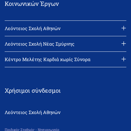
Κοινωνικών Έργων
Λεόντειος Σχολή Αθηνών
Διεύθυνση: Νεϊγύ 17, 111 43 Αθήνα
Τηλέφωνο: 210-2522402
Λεόντειος Σχολή Νέας Σμύρνης
email: l_leonin@leonteiosedu.gr
Διεύθυνση: Θεμιστοκλή Σοφούλη 2, 171 22 Νέα Σμύρνη
Τηλέφωνο: 210-9418011
Κέντρο Μελέτης Καρδιά χωρίς Σύνορα
email: info@leonteiosns.gr
Χρήσιμοι σύνδεσμοι
Λεόντειος Σχολή Αθηνών
Παιδικός Σταθμός - Νηπιαγωγείο