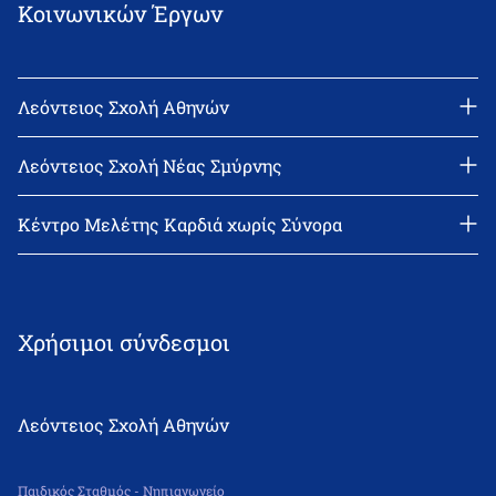
Κοινωνικών Έργων
Λεόντειος Σχολή Αθηνών
Διεύθυνση: Νεϊγύ 17, 111 43 Αθήνα
Τηλέφωνο: 210-2522402
Λεόντειος Σχολή Νέας Σμύρνης
email: l_leonin@leonteiosedu.gr
Διεύθυνση: Θεμιστοκλή Σοφούλη 2, 171 22 Νέα Σμύρνη
Τηλέφωνο: 210-9418011
Κέντρο Μελέτης Καρδιά χωρίς Σύνορα
email: info@leonteiosns.gr
Χρήσιμοι σύνδεσμοι
Λεόντειος Σχολή Αθηνών
Παιδικός Σταθμός - Νηπιαγωγείο