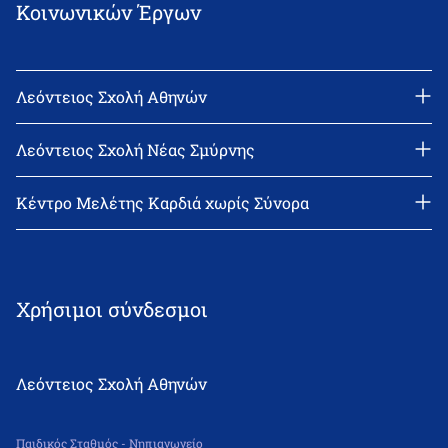
Κοινωνικών Έργων
Λεόντειος Σχολή Αθηνών
Διεύθυνση: Νεϊγύ 17, 111 43 Αθήνα
Τηλέφωνο: 210-2522402
Λεόντειος Σχολή Νέας Σμύρνης
email: l_leonin@leonteiosedu.gr
Διεύθυνση: Θεμιστοκλή Σοφούλη 2, 171 22 Νέα Σμύρνη
Τηλέφωνο: 210-9418011
Κέντρο Μελέτης Καρδιά χωρίς Σύνορα
email: info@leonteiosns.gr
Χρήσιμοι σύνδεσμοι
Λεόντειος Σχολή Αθηνών
Παιδικός Σταθμός - Νηπιαγωγείο