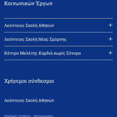
Κοινωνικών Έργων
Λεόντειος Σχολή Αθηνών
Διεύθυνση: Νεϊγύ 17, 111 43 Αθήνα
Τηλέφωνο: 210-2522402
Λεόντειος Σχολή Νέας Σμύρνης
email: l_leonin@leonteiosedu.gr
Διεύθυνση: Θεμιστοκλή Σοφούλη 2, 171 22 Νέα Σμύρνη
Τηλέφωνο: 210-9418011
Κέντρο Μελέτης Καρδιά χωρίς Σύνορα
email: info@leonteiosns.gr
Χρήσιμοι σύνδεσμοι
Λεόντειος Σχολή Αθηνών
Παιδικός Σταθμός - Νηπιαγωγείο