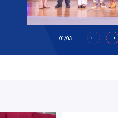
01
/
03