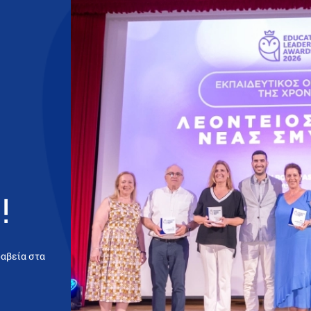
!
ραβεία στα