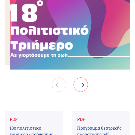
PDF
PDF
18ο πολιτιστικό
Πρόγραμμα θεατρικής
τριήμερο - πρόγραμμα
παράστασης.pdf