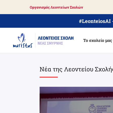
Skip
Οργανισμός Λεοντείων Σχολών
to
main
content
#LeonteiosAI
Το σχολείο μας
Νέα της Λεοντείου Σχολή