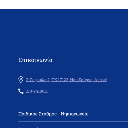
Επικοινωνία
Θ. Σοφούλη 2, ΤΚ 17122, Νέα Σμύρνη, Αττική
210-9418011
Παιδικός Σταθμός - Νηπιαγωγείο
Διεύθυνση: Θεμιστοκλή Σοφούλη 2, 171 22 Νέα Σμύρνη
Τηλέφωνο: 210-9418011