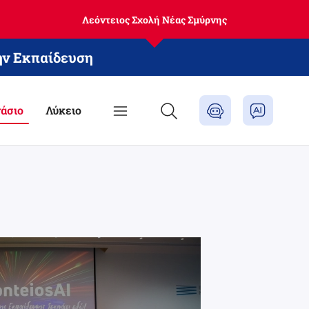
Λεόντειος Σχολή Νέας Σμύρνης
ην Εκπαίδευση
άσιο
Λύκειο