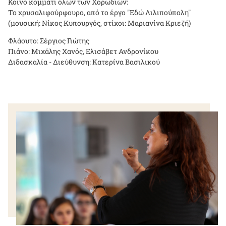
Κοινό κομμάτι όλων των Χορωδιών:
Το χρυσαλιφούρφουρο, από το έργο "Εδώ Λιλιπούπολη"
(μουσική: Νίκος Κυπουργός, στίχοι: Μαριανίνα Κριεζή)
Φλάουτο: Σέργιος Γιώτης
Πιάνο: Μιχάλης Χανός, Ελισάβετ Ανδρονίκου
Διδασκαλία - Διεύθυνση: Κατερίνα Βασιλικού