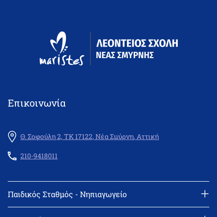
Επικοινωνία
Θ. Σοφούλη 2, ΤΚ 17122, Νέα Σμύρνη, Αττική
210-9418011
Παιδικός Σταθμός - Νηπιαγωγείο
Διεύθυνση: Θεμιστοκλή Σοφούλη 2, 171 22 Νέα Σμύρνη
Τηλέφωνο: 210-9418011