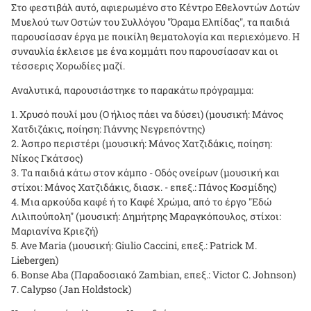
Στο φεστιβάλ αυτό, αφιερωμένο στο Κέντρο Εθελοντών Δοτών
Μυελού των Οστών του Συλλόγου "Όραμα Ελπίδας", τα παιδιά
παρουσίασαν έργα με ποικίλη θεματολογία και περιεχόμενο. Η
συναυλία έκλεισε με ένα κομμάτι που παρουσίασαν και οι
τέσσερις Χορωδίες μαζί.
Αναλυτικά, παρουσιάστηκε το παρακάτω πρόγραμμα:
1. Χρυσό πουλί μου (Ο ήλιος πάει να δύσει) (μουσική: Μάνος
Χατδιζάκις, ποίηση: Γιάννης Νεγρεπόντης)
2. Άσπρο περιστέρι (μουσική: Μάνος Χατζιδάκις, ποίηση:
Νίκος Γκάτσος)
3. Τα παιδιά κάτω στον κάμπο - Οδός ονείρων (μουσική και
στίχοι: Μάνος Χατζιδάκις, διασκ. - επεξ.: Πάνος Κοσμίδης)
4. Μια αρκούδα καφέ ή το Καφέ Χρώμα, από το έργο "Εδώ
Λιλιπούπολη" (μουσική: Δημήτρης Μαραγκόπουλος, στίχοι:
Μαριανίνα Κριεζή)
5. Ave Maria (μουσική: Giulio Caccini, επεξ.: Patrick M.
Liebergen)
6. Bonse Aba (Παραδοσιακό Zambian, επεξ.: Victor C. Johnson)
7. Calypso (Jan Holdstock)