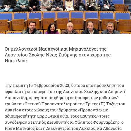
Οι μελλοντικοί Ναυπηγοί και Μηχανολόγοι της
Λεοντείου Σχολής Νέας Σμύρνης στον χώρο της
Ναυτιλίας
Την Πέμπτη 16 Φεβρουαρίου 2023, ύστερα από πρόσκληση του
εφοπλιστή και αποφοίτου της Λεοντείου Σχολής, κου Διαμαντή
Διαμαντίδη, πραγματοποιήθηκε η επίσκεψη των μαθητών/-
τριών του Θετικού Προσανατολισμού της Τρίτης (Γ΄) Τάξης του
Λυκείου στους χώρους του ιδρύματος «Προποντίς» με
αδιαμφισβήτητη μορφωτική αξία. Τους μαθητές/-τριες
συνόδεψαν ο Γενικός Διευθυντής κ. Φίλιππος Φουρναράκης, ο
Frère Ματθαίος και η Διευθύντρια του Λυκείου, κα Αθανασία