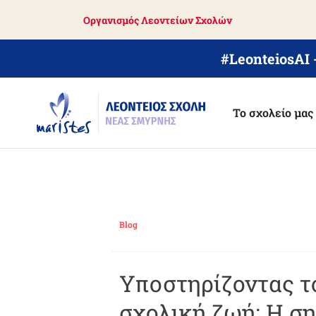
Skip
Οργανισμός Λεοντείων Σχολών
to
main
content
#LeonteiosAI
Το σχολείο μας
Blog
Υποστηρίζοντας τ
σχολική ζωή: Η σ