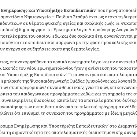
 Ενημέρωσης και Υποστήριξης Εκπαιδευτικών
’ που πραγματοποιεί
ιαμαντίδειο Νηπιαγωγείο – Παιδικό Σταθμό έχει ως στόχο τη διερ
ιδευτικών σε θέματα ψυχικής υγείας και σχολικής ζωής. Η Ψυχοπα
οπεδικός) δημιούργησε το ‘Ερωτηματολόγιο Διερεύνησης Αναγκών 
ποτελέσματα του οποίου, εδώ και δύο σχολικά έτη, οργανώνονται μη
ποιούνται οι εκπαιδευτικοί σύμφωνα με την φάση προσχολικής εκπ
υν ενεργά σε συζητήσεις σχετικής θεματολογίας.
ατος, επαναχορηγήθηκε το αρχικό ερωτηματολόγιο και εν συνεχεία
. Σκοπός του νέου ερωτηματολογίου ήταν η ανίχνευση του ποσοστο
αι Υποστήριξης Εκπαιδευτικών’. Τα συγκεντρωτικά αποτελέσματα
ύ εμπλοκής της Ψυχοπαιδαγωγικής Ομάδας (ψυχολόγος και λογοπέδι
ή των συμπεριφορικών/ συναισθηματικών, γνωστικών, επικοινωνι
άρκεια του παιδαγωγικού προγράμματος καθώς και τη σημασία της 
 συγκεκριμένες δυσκολίες. Επιπλέον, τα αποτελέσματα του δεύτε
κανοποίησης των εκπαιδευτικών από το πιλοτικό πρόγραμμα ανήλθε σ
ώνει ότι επιθυμεί τη συνέχιση του προγράμματος με ίδια ή μεγαλ
γραμμα Ενημέρωσης και Υποστήριξης Εκπαιδευτικών’ στο Διαμαντί
ύει τη σημαντικότητα της αποτελεσματικής διεπιστημονικής συνερ