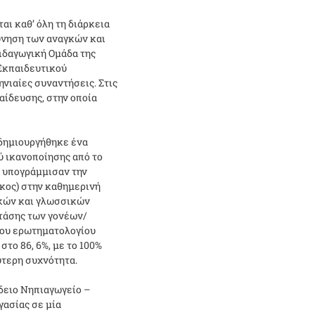
ται καθ’ όλη τη διάρκεια
εύνηση των αναγκών και
ιδαγωγική Ομάδα της
Εκπαιδευτικού
νιαίες συναντήσεις. Στις
αίδευσης, στην οποία
 δημιουργήθηκε ένα
ύ ικανοποίησης από το
 υπογράμμισαν την
κος) στην καθημερινή
ακών και γλωσσικών
στάσης των γονέων/
ρου ερωτηματολογίου
το 86, 6%, με το 100%
ύτερη συχνότητα.
δειο Νηπιαγωγείο –
γασίας σε μία