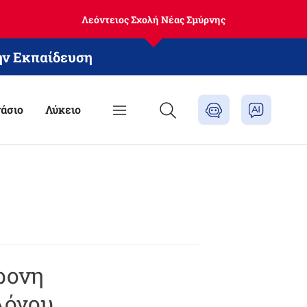
Λεόντειος Σχολή Νέας Σμύρνης
ην Εκπαίδευση
άσιο
Λύκειο
ρονη
λόγου