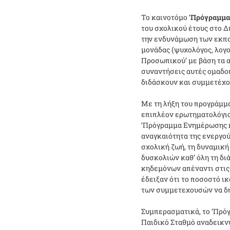
Το καινοτόμο ‘
Πρόγραμμα
του σχολικού έτους στο Δ
την ενδυνάμωση των εκπα
μονάδας (ψυχολόγος, λογ
Προσωπικού’ με βάση τα α
συναντήσεις αυτές ομαδο
διδάσκουν και συμμετέχο
Με τη λήξη του προγράμμ
επιπλέον ερωτηματολόγιο
‘Πρόγραμμα Ενημέρωσης κ
αναγκαιότητα της ενεργο
σχολική ζωή, τη δυναμικ
δυσκολιών καθ’ όλη τη δι
κηδεμόνων απέναντι στις
έδειξαν ότι το ποσοστό ι
των συμμετεχουσών να δηλ
Συμπερασματικά, το ‘Πρό
Παιδικό Σταθμό αναδεικν