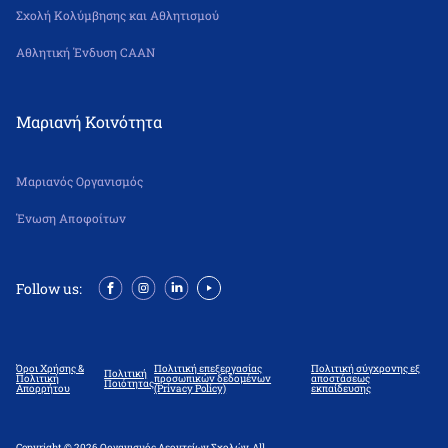
Σχολή Κολύμβησης και Αθλητισμού
Αθλητική Ένδυση CAAN
Μαριανή Κοινότητα
Μαριανός Οργανισμός
Ένωση Αποφοίτων
Follow us:
Όροι Χρήσης &
Πολιτική επεξεργασίας
Πολιτική σύγχρονης εξ
Πολιτική
Πολιτική
προσωπικών δεδομένων
αποστάσεως
Ποιότητας
Απορρήτου
(Privacy Policy)
εκπαίδευσης
Copyright © 2026 Οργανισμός Λεοντείων Σχολών. All