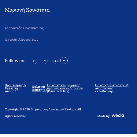
Μαριανή Κοινότητα
Μαριανός Οργανισμός
Ένωση Αποφοίτων
Follow us:
Όροι Χρήσης &
Πολιτική επεξεργασίας
Πολιτική σύγχρονης εξ
Πολιτική
Πολιτική
προσωπικών δεδομένων
αποστάσεως
Ποιότητας
Απορρήτου
(Privacy Policy)
εκπαίδευσης
Copyright © 2026 Οργανισμός Λεοντείων Σχολών. All
rights reserved.
Made by