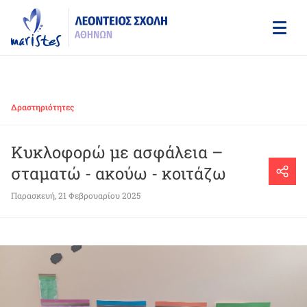
Skip
to
main
content
Δραστηριότητες
Κυκλοφορώ με ασφάλεια –
σταματώ - ακούω - κοιτάζω
Παρασκευή, 21 Φεβρουαρίου 2025