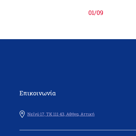
01
/
09
Επικοινωνία
Νεϊγύ 17, ΤΚ 111 43, Αθήνα, Αττική