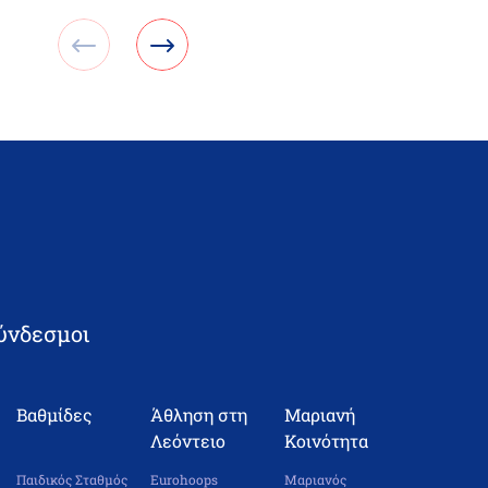
ύνδεσμοι
Βαθμίδες
Άθληση στη
Μαριανή
Λεόντειο
Κοινότητα
Παιδικός Σταθμός
Eurohoops
Μαριανός