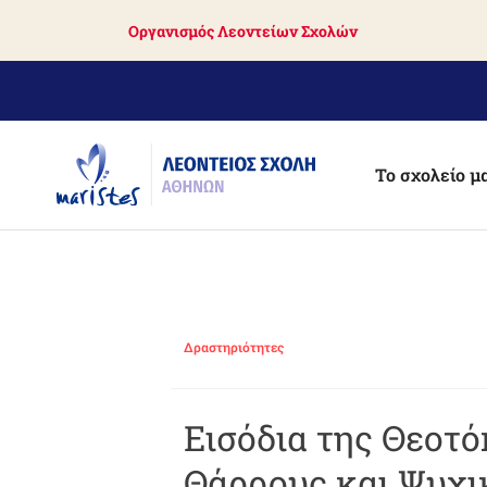
Skip
Οργανισμός Λεοντείων Σχολών
to
main
content
Το σχολείο μ
Δραστηριότητες
Εισόδια της Θεοτ
Θάρρους και Ψυχι