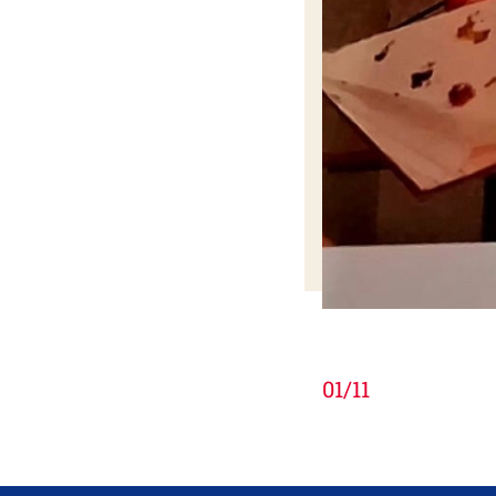
01
/
11