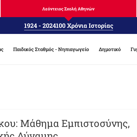
Λεόντειος Σχολή Αθηνών
1924 - 2024
100 Χρόνια Ιστορίας
ας
Παιδικός Σταθμός - Νηπιαγωγείο
Δημοτικό
Γυ
όκου: Μάθημα Εμπιστοσύνης,
κής Δύναμης