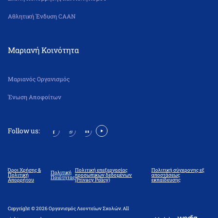
Αθλητική Ένδυση CAAN
Μαριανή Κοινότητα
Μαριανός Οργανισμός
Ένωση Αποφοίτων
Follow us:
Όροι Χρήσης &
Πολιτική επεξεργασίας
Πολιτική σύγχρονης εξ
Πολιτική
Πολιτική
προσωπικών δεδομένων
αποστάσεως
Ποιότητας
Απορρήτου
(Privacy Policy)
εκπαίδευσης
Copyright © 2026 Οργανισμός Λεοντείων Σχολών. All