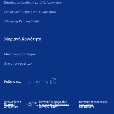
Eurohoops Academy και Α.Ο. Λεοντείου
Σχολή Κολύμβησης και Αθλητισμού
Αθλητική Ένδυση CAAN
Μαριανή Κοινότητα
Μαριανός Οργανισμός
Ένωση Αποφοίτων
Follow us:
Όροι Χρήσης &
Πολιτική επεξεργασίας
Πολιτική σύγχρονης εξ
Πολιτική
Πολιτική
προσωπικών δεδομένων
αποστάσεως
Ποιότητας
Απορρήτου
(Privacy Policy)
εκπαίδευσης