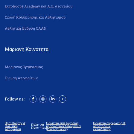
Eurohoops Academy και Α.Ο. Λεοντείου
Σχολή Κολύμβησης και Αθλητισμού
Αθλητική Ένδυση CAAN
Μαριανή Κοινότητα
Μαριανός Οργανισμός
Ένωση Αποφοίτων
Follow us:
Όροι Χρήσης &
Πολιτική επεξεργασίας
Πολιτική σύγχρονης εξ
Πολιτική
Πολιτική
προσωπικών δεδομένων
αποστάσεως
Ποιότητας
Απορρήτου
(Privacy Policy)
εκπαίδευσης