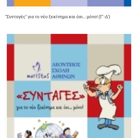
"Συνταγές" για το νέο ξεκίνημα και όχι... μόνο! (Γ'-Δ')