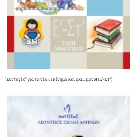
"Συνταγές" για το νέο ξεκίνημα και όχι... μόνο! (Ε'-ΣΤ')