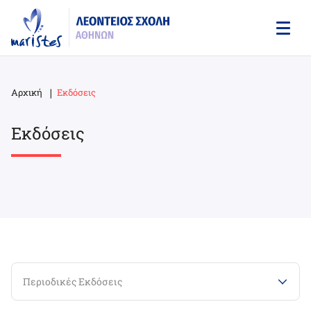
Skip
to
main
content
Αρχική
Εκδόσεις
Breadcrumb
Εκδόσεις
Περιοδικές Εκδόσεις