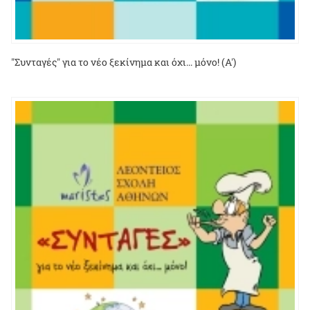
"Συνταγές" για το νέο ξεκίνημα και όχι... μόνο! (Α')