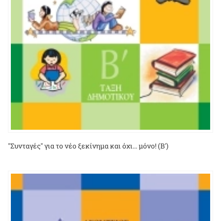
"Συνταγές" για το νέο ξεκίνημα και όχι... μόνο! (Β')