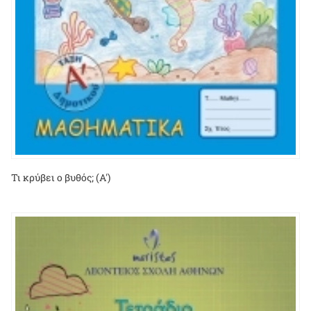
Τι κρύβει ο βυθός; (Α')