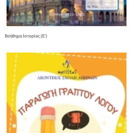
Βοήθημα Ιστορίας (Ε')