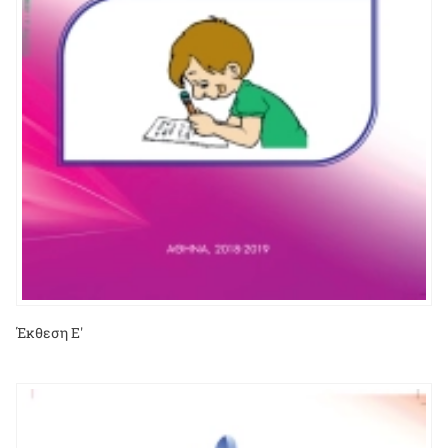
Έκθεση Ε'