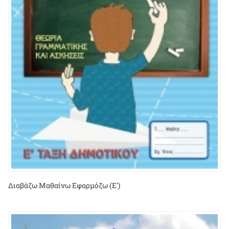
Διαβάζω Μαθαίνω Εφαρμόζω (Ε')