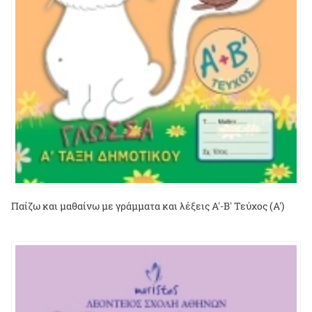
Παίζω και μαθαίνω με γράμματα και λέξεις Α'-Β' Τεύχος (Α')