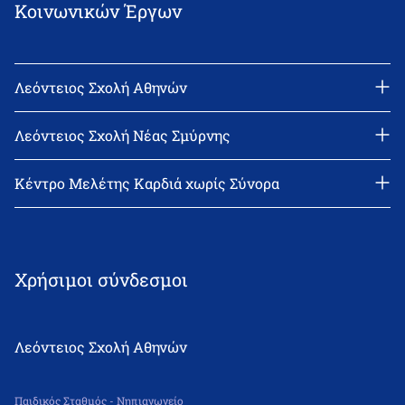
Κοινωνικών Έργων
Λεόντειος Σχολή Αθηνών
Διεύθυνση: Νεϊγύ 17, 111 43 Αθήνα
Τηλέφωνο: 210-2522402
Λεόντειος Σχολή Νέας Σμύρνης
email: l_leonin@leonteiosedu.gr
Διεύθυνση: Θεμιστοκλή Σοφούλη 2, 171 22 Νέα Σμύρνη
Τηλέφωνο: 210-9418011
Κέντρο Μελέτης Καρδιά χωρίς Σύνορα
email: info@leonteiosns.gr
Χρήσιμοι σύνδεσμοι
Λεόντειος Σχολή Αθηνών
Παιδικός Σταθμός - Νηπιαγωγείο