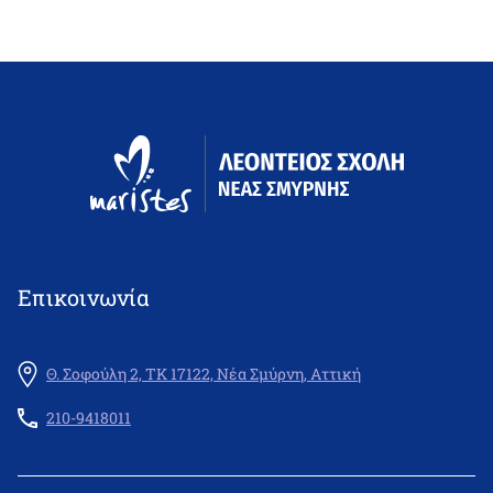
Επικοινωνία
Θ. Σοφούλη 2, ΤΚ 17122, Νέα Σμύρνη, Αττική
210-9418011