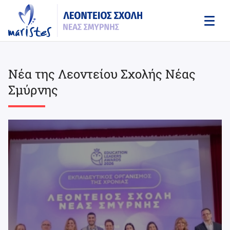
Skip
to
main
content
Νέα της Λεοντείου Σχολής Νέας
Σμύρνης