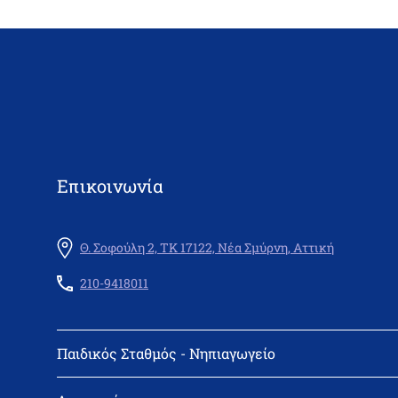
Επικοινωνία
Θ. Σοφούλη 2, ΤΚ 17122, Νέα Σμύρνη, Αττική
210-9418011
Παιδικός Σταθμός - Νηπιαγωγείο
Διεύθυνση: Θεμιστοκλή Σοφούλη 2, 171 22 Νέα Σμύρνη
Τηλέφωνο: 210-9418011