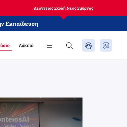
Λεόντειος Σχολή Νέας Σμύρνης
ην Εκπαίδευση
άσιο
Λύκειο