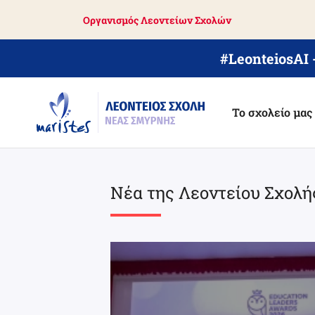
Skip
Οργανισμός Λεοντείων Σχολών
to
main
content
#LeonteiosAI
Το σχολείο μας
Νέα της Λεοντείου Σχολή