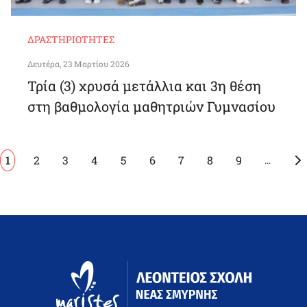
ΔΡΑΣΤΗΡΙΌΤΗΤΕΣ
Δευτέρα, 23 Μαρτίου 2026
Τρία (3) χρυσά μετάλλια και 3η θέση
στη βαθμολογία μαθητριών Γυμνασίου
Pagination
Current
1
Page
2
Page
3
Page
4
Page
5
Page
6
Page
7
Page
8
Page
9
…
page