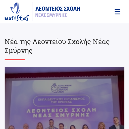
Skip
to
main
content
Νέα της Λεοντείου Σχολής Νέας
Σμύρνης