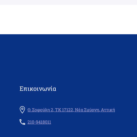
Επικοινωνία
Θ. Σοφούλη 2, ΤΚ 17122, Νέα Σμύρνη, Αττική
210-9418011