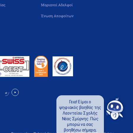
ίας
Μαριανοί Αδελφοί
Ένωση Αποφοίτων
Γεια! Είμαι ο
ψηφιακός βοηθός της
Λεοντείου Σχολής
Νέας Σμύρνης. Πώς
μπορώ να σας
βοηθήσω σήμερα;