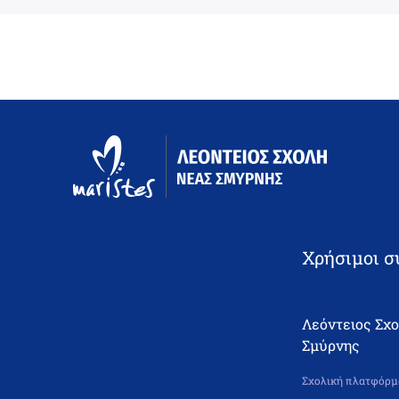
Χρήσιμοι σ
Λεόντειος Σχ
Σμύρνης
Σχολική πλατφόρμα