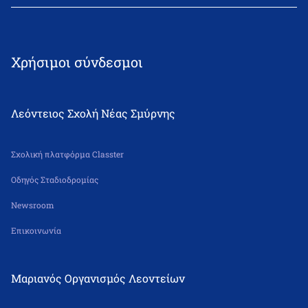
Διεύθυνση: Θεμιστοκλή Σοφούλη 2, 171 22 Νέα Σμύρνη
Τηλέφωνο: 210-9418011
email: info@leonteiosns.gr
Χρήσιμοι σύνδεσμοι
Λεόντειος Σχολή Νέας Σμύρνης
Σχολική πλατφόρμα Classter
Οδηγός Σταδιοδρομίας
Newsroom
Επικοινωνία
Μαριανός Οργανισμός Λεοντείων