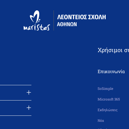
αρίων (2 ώρες)
αθησιακές δυσκολίες (2 ώρες)
ε να απευθύνεστε στην κ. Ραλλία Βάζου, Υπεύθυνη του Τμήματος Γ
Χρήσιμοι σ
Επικοινωνία
SoSimple
Microsoft 365
Εκδηλώσεις
Νέα