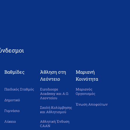
αλλικών Σπουδών Γυμνασίου και
ύνδεσμοι
Βαθμίδες
Άθληση στη
Μαριανή
Λεόντειο
Κοινότητα
Παιδικός Σταθμός
Eurohoops
Μαριανός
Academy και Α.Ο.
Οργανισμός
Λεοντείου
Δημοτικό
Ένωση Αποφοίτων
Σχολή Κολύμβησης
Γυμνάσιο
και Αθλητισμού
Λύκειο
Αθλητική Ένδυση
CAAN