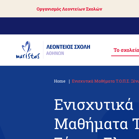
Skip
Οργανισμός Λεοντείων Σχολών
to
main
content
Το σχολείο
Home
Ενισχυτικά Μαθήματα Τ.Ο.Π.Σ. Ξέ
Breadcrumb
Ενισχυτικά
Μαθήματα Τ.