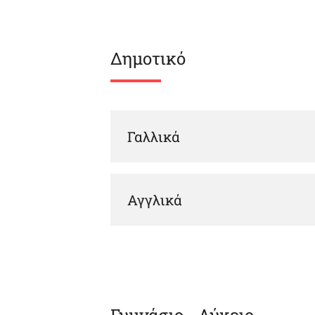
Δημοτικό
Γαλλικά
Τμήματα προετοιμασίας καθηκόντων κα
Τμήματα προετοιμασίας για το
δίπλω
Αγγλικά
Τμήματα για τους νέους μαθητές μας, ο
Τμήματα προετοιμασίας καθηκόντων κα
Για περισσότερες πληροφορίες, μπορεί
Δ’ Δημοτικού (2 ώρες)
Ε’ Δημοτικού (2 ώρες)
ΣΤ’ Δημοτικού (2 ώρες)
Για περισσότερες πληροφορίες, μπορεί