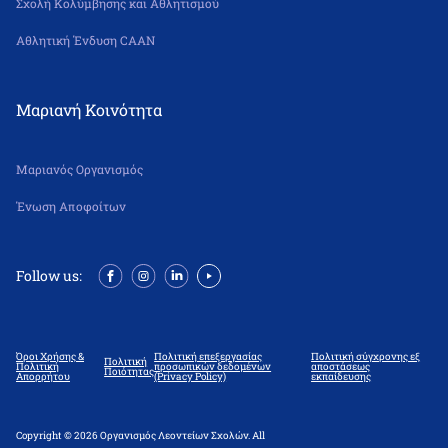
Σχολή Κολύμβησης και Αθλητισμού
Αθλητική Ένδυση CAAN
Μαριανή Κοινότητα
Μαριανός Οργανισμός
Ένωση Αποφοίτων
Follow us:
Όροι Χρήσης &
Πολιτική επεξεργασίας
Πολιτική σύγχρονης εξ
Πολιτική
Πολιτική
προσωπικών δεδομένων
αποστάσεως
Ποιότητας
Απορρήτου
(Privacy Policy)
εκπαίδευσης
Copyright © 2026 Οργανισμός Λεοντείων Σχολών. All