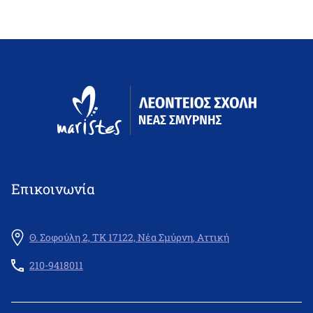
Επικοινωνία
Θ. Σοφούλη 2, ΤΚ 17122, Νέα Σμύρνη, Αττική
210-9418011