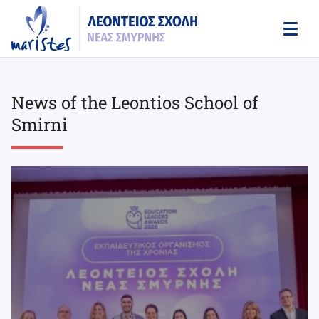
Skip
to
main
content
News of the Leontios School of
Smirni